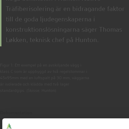
Träfiberisolering är en bidragande faktor
till de goda ljudegenskaperna i
konstruktionslösningarna säger Thomas
Løkken, teknisk chef på Hunton.
Figur 1: Ett exempel på en avskiljande vägg i
klass C som är uppbyggd av två regelstommar i
45x95mm med en luftspalt på 30 mm, väggarna
är isolerade och klädda med två lager
standardgips. (Skisse: Hunton)
Dokumentation
1
Buller berör många människor – Boverket