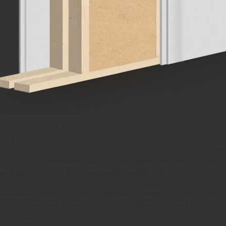
I ett flerfamiljshus kan störande ljud både horisontalt och vertikalt
vara en utmaning. Enligt Boverket är buller den miljöstörningen som
berör flest människor i Sverige och som kan orsaka både obehag samt
1
ha negativa hälsoeffekter
. De flesta kan uppfatta en ljudförändring
2.
av 3 dB där 5–6 dB är en märkbar skillnad på ljudnivån
Naturvårdsverket skriver på sin hemsida: ”Exponering av buller kan
leda till negativa hälsoeffekter. På kort sikt kan buller leda till allmän
störning, koncentrationssvårigheter och sömnstörningar. På längre