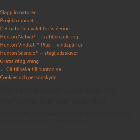
Menu
Släpp in naturen
Projekt­rummet
Det naturliga valet för isolering
Hunton Nativo® – träfiberisolering
Hunton Vindtät™ Plus – vindspärrar
Hunton Silencio® – stegljudsskivor
Gratis rådgivning
← Gå tillbaka till hunton.se
Cookies och personskydd
Ett fantastiskt ljudvärde för
Huntons Träfiberisolering
Lägenhetsavskiljande väggar med Hunton Nativo träfiberisolering
dämpar buller långt över Boverkets ljudkrav.