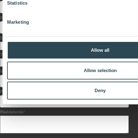
Statistics
Efternamn
Marketing
E-post
*
Allow all
Telefonnummer
Allow selection
Välj ditt distrikt
*
Deny
Postort
Meddelande
*