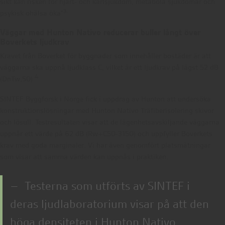
sikt kan risken för hjärt- och kärlsjukdom, metabola sjukdomar och
3.
psykisk ohälsa öka”
Väggar med Hunton Nativo reducerar buller långt över
Boverkets ljudkrav
Kravet från Boverket för byggnader som innehåller bostäder är att
väggarna ska uppnå ljudklass C, vilket är ett ljudkrav på lägst 52 dB
4.
(DnTw,50)
SINTEF Byggforsk i Norge fick i uppdrag av Hunton att undersöka
konstruktionslösningar med Hunton Nativo Träfiberisolering skivor
och lösull. Testresultaten visar att de lägenhetsavskiljande väggarna
uppnår ett värde på 62 dB (Rw+C50-3150) och uppfyller Boverkets
krav med goda marginaler. Vi har även genomfört platsmätningar
som visar att samma värden kan uppnås i praktiken.
– Testerna som utförts av SINTEF i
deras ljudlaboratorium visar på att den
höga densiteten i Hunton Nativo