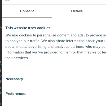
2
Begreppsförklaringar rörande ljud och buller – Transportstyrelsen
Consent
Details
3
Hälsoeffekter av buller (naturvardsverket.se)
4
Konsoliderad version av Boverkets byggregler (2011:6) – föreskrifter
och allmänna råd
This website uses cookies
We use cookies to personalise content and ads, to provide s
Läs vår
konstruktionsöversikt
på Hunton.se för mer information om
to analyse our traffic. We also share information about your u
konstruktionslösningar och ljudvärden.
social media, advertising and analytics partners who may com
information that you’ve provided to them or that they’ve coll
their services.
Vi hjälper dig med lösningsval och dokumentation
Huntons byggmaterial av trä passar lika bra i kommersiella
Consent
och offentliga byggnader som i privata hus och fritidshus.
Necessary
Selection
Produkterna används lika ofta vid renovering som i
nyproduktion. Vi finns här som ett professionellt bollplank –
helt kostnadsfritt. Låt oss hjälpa dig att hitta rätt lösning!
Preferences
Förnamn
*