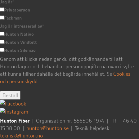
Jag är
*
Privatperson
Fackman
Jag är intresserad av
*
Hunton Nativo
Hunton Vindtett
Hunton Silencio
Genom att klicka nedan ger du ditt godkännande till att
Hunton lagrar och behandlar personuppgifterna ovan i syfte
att kunna tillhandahålla det begärda innehållet. Se
Cookies
och personskydd.
Hunton Fiber
| Organisation nr. 556506-1974 | Tlf. +46 40
15 38 00 |
hunton@hunton.se
| Teknik helpdesk:
teknisk@hunton.no