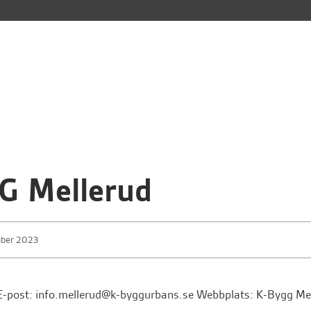
G Mellerud
mber 2023
E-post: info.mellerud@k-byggurbans.se Webbplats: K-Bygg Me