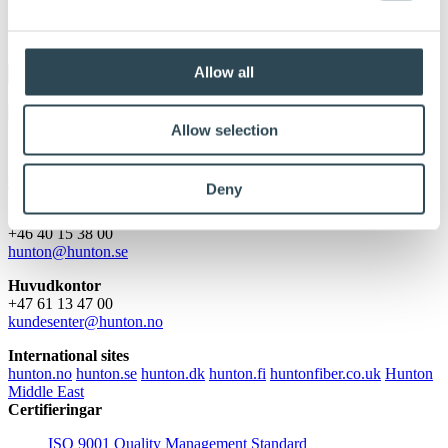
För våra återförsäljare och partners
Kontakta oss
Allow all
Allow selection
Cookies och personskydd
Deny
Försäljningskontor Sverige
+46 40 15 38 00
hunton@hunton.se
Huvudkontor
+47 61 13 47 00
kundesenter@hunton.no
International sites
hunton.no
hunton.se
hunton.dk
hunton.fi
huntonfiber.co.uk
Hunton
Middle East
Certifieringar
ISO 9001 Quality Management Standard