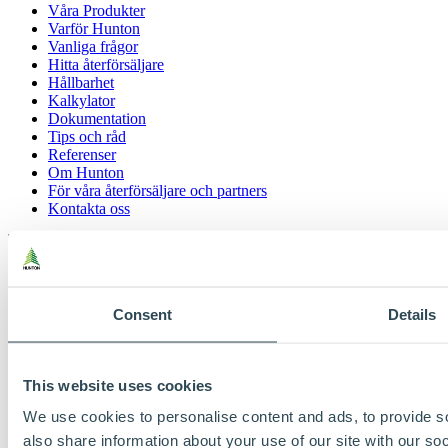
Våra Produkter
Varför Hunton
Vanliga frågor
Hitta återförsäljare
Hållbarhet
Kalkylator
Dokumentation
Tips och råd
Referenser
Om Hunton
För våra återförsäljare och partners
Kontakta oss
Consent
Details
Cookies och personskydd
This website uses cookies
Försäljningskontor Sverige
+46 40 15 38 00
We use cookies to personalise content and ads, to provide so
hunton@hunton.se
also share information about your use of our site with our so