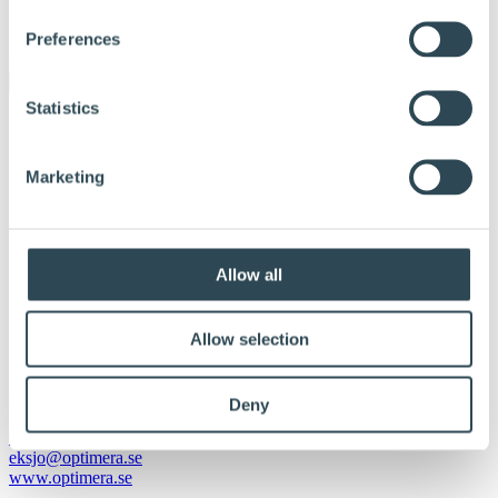
För våra återförsäljare och partners
Kontakta oss
Preferences
Statistics
Marketing
Allow all
Allow selection
Optimera Eksjö
Publicerade:
29. januari 2024
Deny
0381-383 60
eksjo@optimera.se
www.optimera.se