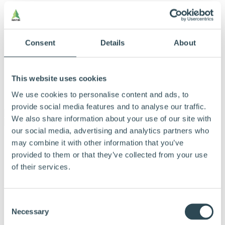
Consent
Details
About
This website uses cookies
We use cookies to personalise content and ads, to
Meny
provide social media features and to analyse our traffic.
We also share information about your use of our site with
our social media, advertising and analytics partners who
Våra Produkter
may combine it with other information that you’ve
Varför Hunton
provided to them or that they’ve collected from your use
Vanliga frågor
of their services.
Hitta återförsäljare
Hållbarhet
Kalkylator
Dokumentation
Consent
Tips och råd
Necessary
Referenser
Selection
Om Hunton