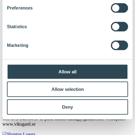
För våra återförsäljare och partners
Preferences
Kontakta oss
Statistics
Marketing
Allow all
Allow selection
Bråhovda Såg Malmköping
Deny
Publicerade:
22. december 2023
Tel: 073-040 04 37 E-post: brahovdasag@gmail.com Webbplats:
www.viksgard.se