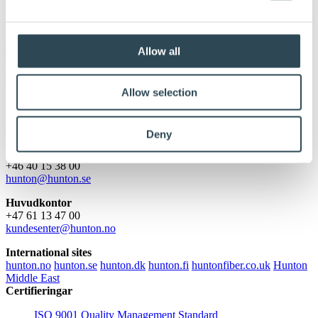
För våra återförsäljare och partners
Kontakta oss
Allow all
Allow selection
Cookies och personskydd
Deny
Försäljningskontor Sverige
+46 40 15 38 00
hunton@hunton.se
Huvudkontor
+47 61 13 47 00
kundesenter@hunton.no
International sites
hunton.no
hunton.se
hunton.dk
hunton.fi
huntonfiber.co.uk
Hunton
Middle East
Certifieringar
ISO 9001 Quality Management Standard