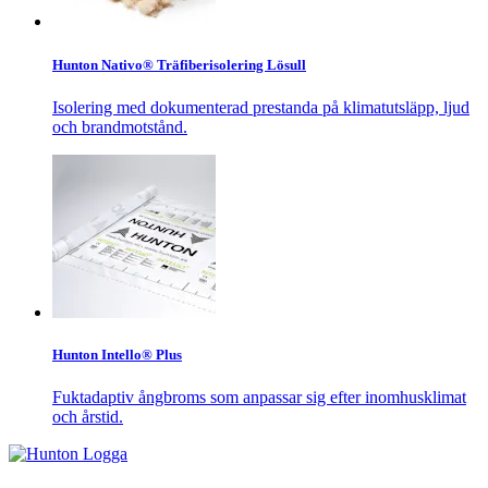
Hunton Nativo® Träfiberisolering Lösull
Isolering med dokumenterad prestanda på klimatutsläpp, ljud
och brandmotstånd.
Hunton Intello® Plus
Fuktadaptiv ångbroms som anpassar sig efter inomhusklimat
och årstid.