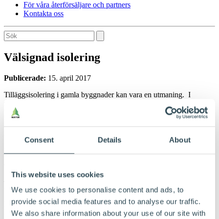
För våra återförsäljare och partners
Kontakta oss
Välsignad isolering
Publicerade:
15. april 2017
Tilläggsisolering i gamla byggnader kan vara en utmaning. I
medeltidskyrkan i Fon valde man träfiberisolering, då det är det
bästa för en byggnad från 1100-talet.
För att minska uppvärmningskostnaderna och öka komforten för
kyrkobesökarna och personalen som jobbar där, ville Fon kyrka
Consent
Details
About
isolera vinden. I en skyddad byggnad som denna måste
Riksantikvarien godkänna allt som ska göras när det gäller underhåll
och förbättringar.
This website uses cookies
– Vi har stöttat oss på fackexpertisen, och blev rekommenderade
träfiberisolering. Det väger naturligvis tungt att Riksantikvarien har
We use cookies to personalise content and ads, to
godkänt och rekommenderat den här metoden för en medeltidskyrka
provide social media features and to analyse our traffic.
som vår. Trossbottnen i golvet på vinden hade minst sagt ett
We also share information about your use of our site with
minimalt värde som isolering, berättar kyrkvärden i Res kyrkoliga