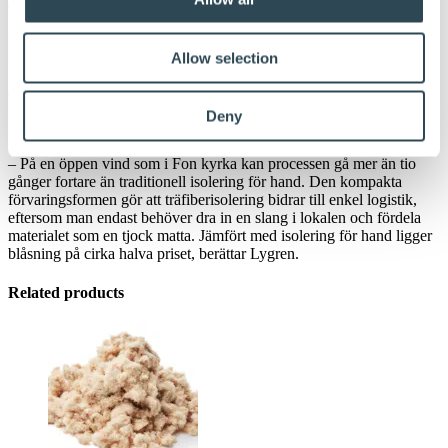
dotterbolag
till
Hunton Fiber.
Med enkel tillgång till ett rymligt vindsutrymme som i Fon kyrka
ryms all isolering och alla verktyg som behövs i en liten lastbil.
Allow selection
Slangen kan dras ut 100 meter, vilket ger en god flexibilitet och
enkel hantering. Arbetet går undan, och de tre skilda utrymmena i
Fon på sammanlagt 100 kvadratmeter tog endast två timmar att
Deny
isolera.
–
På en öppen vind som i Fon kyrka kan processen gå mer än tio
gånger fortare än traditionell isolering för hand. Den kompakta
förvaringsformen gör att träfiberisolering bidrar till enkel logistik,
eftersom man endast behöver dra in en slang i lokalen och fördela
materialet som en tjock matta. Jämfört med isolering för hand ligger
blåsning på cirka halva priset, berättar Lygren.
Related products